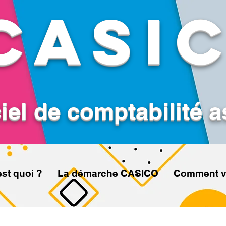
CASI
iel de comptabilité a
st quoi ?
La démarche CASICO
Comment v