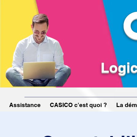
Logic
Assistance
CASICO c'est quoi ?
La dém