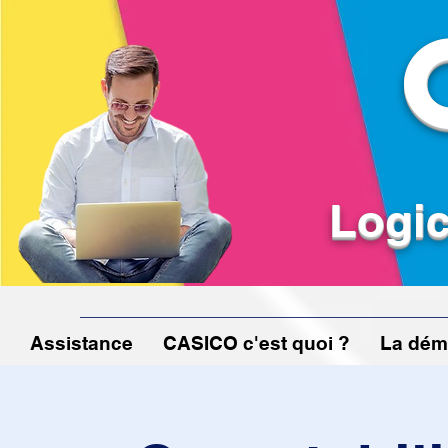
Logic
Assistance
CASICO c'est quoi ?
La dém