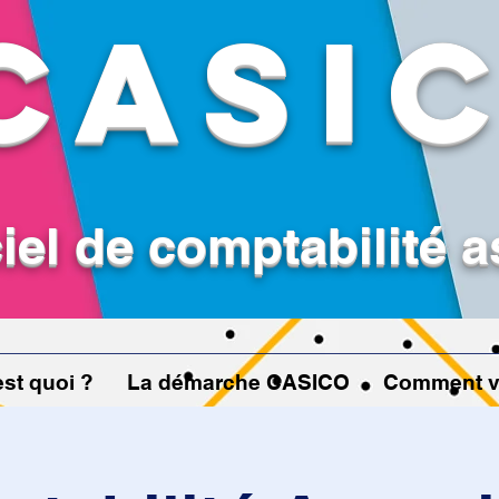
CASI
iel de comptabilité a
st quoi ?
La démarche CASICO
Comment v