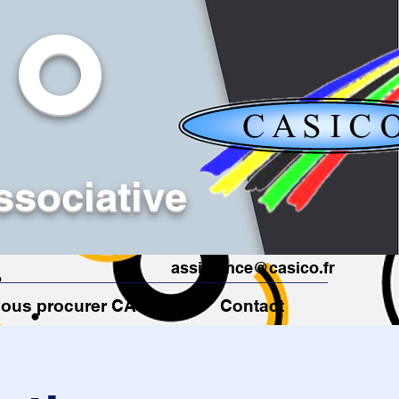
CO
ssociative
assistance@casico.fr
ous procurer CASICO ?
Contact