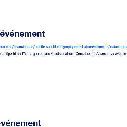
l'événement
sso.com/associations/comite-sportif-et-olympique-de-l-ain/evenements/visiocomp
t Sportif de l'Ain organise une visioformation "Comptabilité Associative avec le l
 événement