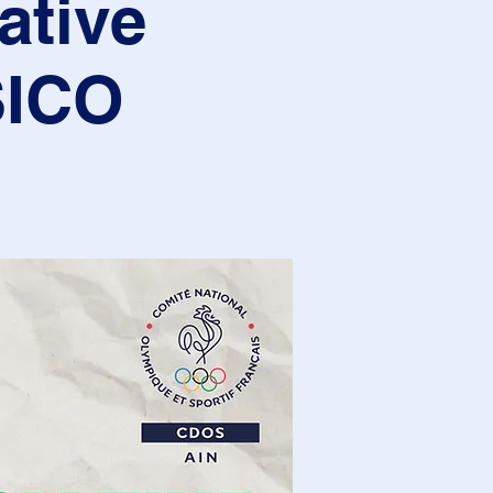
ative
SICO