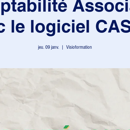
tabilité Associ
c le logiciel CA
jeu. 09 janv.
  |  
Visioformation